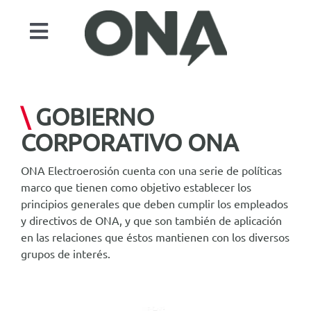
Saltar
al
Toggle
contenido
Navigation
Productos
Sectores
\
GOBIERNO
Automatización
CORPORATIVO ONA
Servicios
ONA Electroerosión
cuenta con una serie de políticas
marco que tienen como objetivo establecer los
Casos de estudio
principios generales que deben cumplir los empleados
Actualidad
y directivos de ONA, y que son también de aplicación
en las relaciones que éstos mantienen con los diversos
Contacto
grupos de interés.
ONA EDM
Buscar: