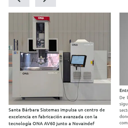
Ent
De 
sigu
Santa Bárbara Sistemas impulsa un centro de
sect
excelencia en fabricación avanzada con la
dond
comp
tecnología ONA AV60 junto a Novaindef
a