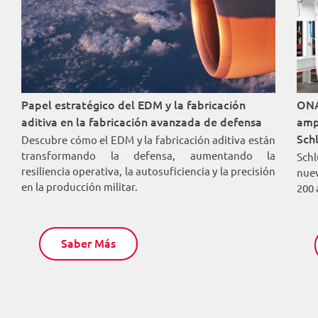
Papel estratégico del EDM y la fabricación
ONA
a
aditiva en la fabricación avanzada de defensa
amp
u
Sch
Descubre cómo el EDM y la fabricación aditiva están
transformando la defensa, aumentando la
Sch
resiliencia operativa, la autosuficiencia y la precisión
nue
en la producción militar.
200
Saber Más