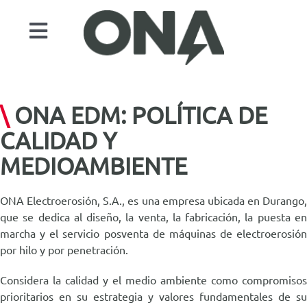
Saltar
al
Toggle
contenido
Navigation
Productos
Sectores
\
ONA EDM: POLÍTICA DE
Automatización
CALIDAD Y
MEDIOAMBIENTE
Servicios
Casos de estudio
ONA Electroerosión, S.A., es una empresa ubicada en Durango,
Actualidad
que se dedica al diseño, la venta, la fabricación, la puesta en
marcha y el servicio posventa de máquinas de electroerosión
Contacto
por hilo y por penetración.
ONA EDM
Considera la calidad y el medio ambiente como compromisos
prioritarios en su estrategia y valores fundamentales de su
Buscar: