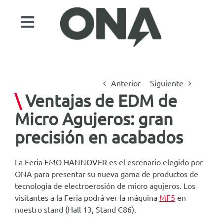
Saltar
al
Toggle
contenido
Navigation
Productos
Sectores
Anterior
Siguiente
Automatización
\
Ventajas de EDM de
Micro Agujeros: gran
Servicios
precisión en acabados
Casos de estudio
Actualidad
La Feria EMO HANNOVER es el escenario elegido por
ONA para presentar su nueva gama de productos de
Contacto
tecnología de electroerosión de micro agujeros. Los
ONA EDM
visitantes a la Feria podrá ver la máquina
MF5
en
nuestro stand (Hall 13, Stand C86).
Buscar: